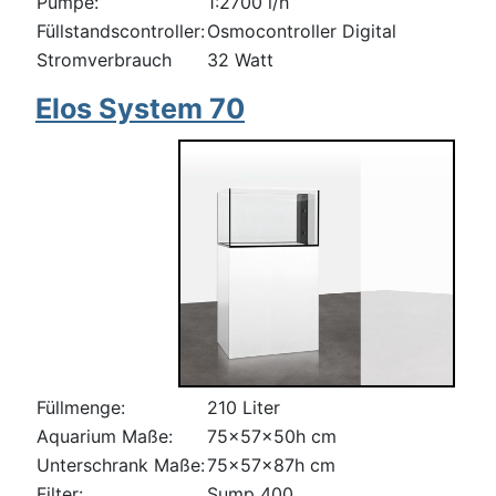
Pumpe:
1:2700 l/h
Füllstandscontroller:
Osmocontroller Digital
Stromverbrauch
32 Watt
Elos System 70
Füllmenge:
210 Liter
Aquarium Maße:
75x57x50h cm
Unterschrank Maße:
75x57x87h cm
Filter:
Sump 400