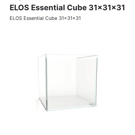
ELOS Essential Cube 31x31x31
ELOS Essential Cube 31x31x31