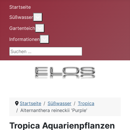
Startseite
More about: Süßwasser
Süßwasser
More about: Gartenteich
Gartenteich
More about: Informationen
Informationen
Suchen ...
Startseite
Süßwasser
Tropica
Alternanthera reineckii 'Purple'
Tropica Aquarienpflanzen