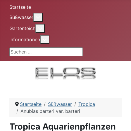
Startseite
More about: Süßwasser
Süßwasser
More about: Gartenteich
Gartenteich
More about: Informationen
Informationen
Suchen ...
Startseite
Süßwasser
Tropica
Anubias barteri var. barteri
Tropica Aquarienpflanzen