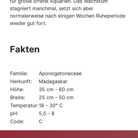
für große offene Aquarien. Das Wachstum
stagniert manchmal, setzt sich aber
normalerweise nach einigen Wochen Ruheperiode
wieder gut fort.
Fakten
Familie:
Aponogetonaceae
Herkunft:
Madagaskar
Höhe:
35 cm - 60 cm
Breite:
25 cm - 50 cm
Temperatur:
18 - 30° C
pH:
5,5 - 8
Code:
C