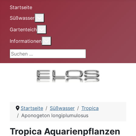
Startseite
More about: Süßwasser
Süßwasser
More about: Gartenteich
Gartenteich
More about: Informationen
Informationen
Suchen ...
Startseite
Süßwasser
Tropica
Aponogeton longiplumulosus
Tropica Aquarienpflanzen