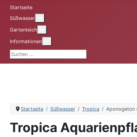
Startseite
More about: Süßwasser
Süßwasser
More about: Gartenteich
Gartenteich
More about: Informationen
Informationen
Suchen ...
Startseite
Süßwasser
Tropica
Aponogeton 
Tropica Aquarienpf