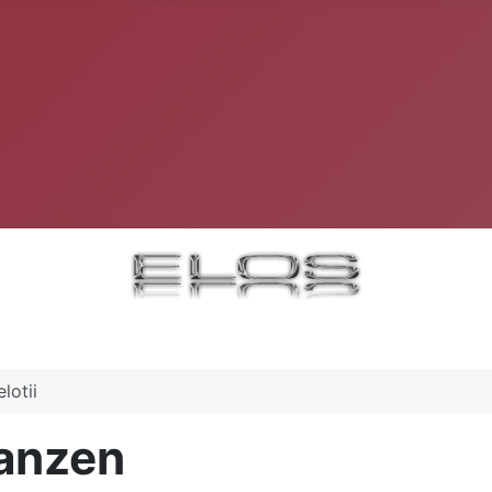
lotii
lanzen