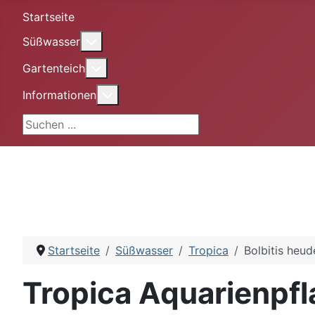
Startseite
More about: Süßwasser
Süßwasser
More about: Gartenteich
Gartenteich
More about: Informationen
Informationen
Suchen ...
Startseite
Süßwasser
Tropica
Bolbitis heude
Tropica Aquarienpf