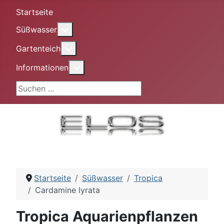
Startseite
More about: Süßwasser
Süßwasser
More about: Gartenteich
Gartenteich
More about: Informationen
Informationen
Suchen ...
Startseite
Süßwasser
Tropica
Cardamine lyrata
Tropica Aquarienpflanzen