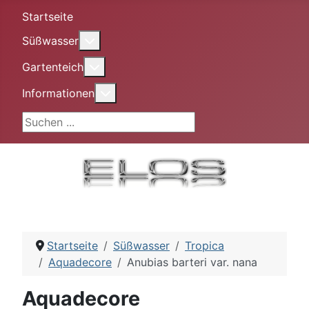
Startseite
More about: Süßwasser
Süßwasser
More about: Gartenteich
Gartenteich
More about: Informationen
Informationen
Suchen ...
Startseite
Süßwasser
Tropica
Aquadecore
Anubias barteri var. nana
Aquadecore