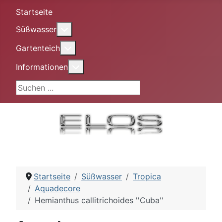
Startseite
More about: Süßwasser
Süßwasser
More about: Gartenteich
Gartenteich
More about: Informationen
Informationen
Suchen ...
Startseite
Süßwasser
Tropica
Aquadecore
Hemianthus callitrichoides ''Cuba''