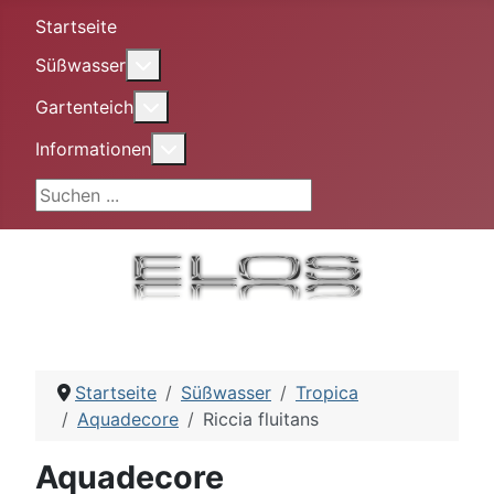
Startseite
More about: Süßwasser
Süßwasser
More about: Gartenteich
Gartenteich
More about: Informationen
Informationen
Suchen ...
Startseite
Süßwasser
Tropica
Aquadecore
Riccia fluitans
Aquadecore