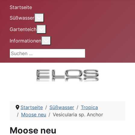
Startseite
More about: Süßwasser
Süßwasser
More about: Gartenteich
Gartenteich
More about: Informationen
Informationen
Suchen ...
Startseite
Süßwasser
Tropica
Moose neu
Vesicularia sp. Anchor
Moose neu